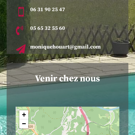
06 31 90 25 47

05 65 32 55 60

moniquehouart@gmail.com

Venir chez nous
+
−